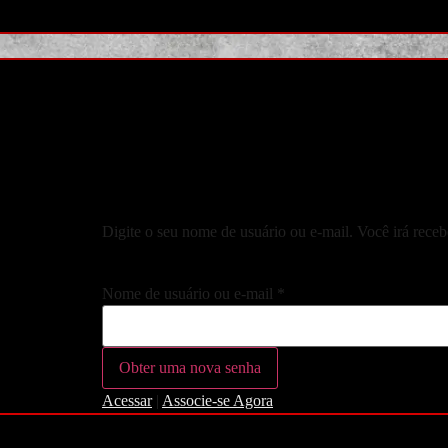
Digite o seu nome de usuário ou e-mail. Você irá receb
Nome de usuário ou e-mail
*
Acessar
|
Associe-se Agora