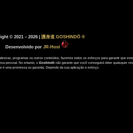
ight © 2021 – 2026 |
護身道 GOSHINDŌ ®
Desenvolvido por
JR-Host
palestras, programas ou outros conteúdos, fazemos todos os esforços para garantir que es
esa pessoal. No entanto, o
Goshindō
não garante que você conseguirá obter quaisquer res
e é uma promessa ou garantia. Depende da sua aplicação e esforço.